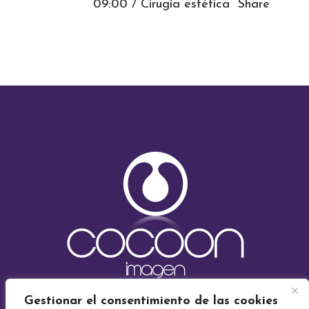
09:00 /
Cirugía estética
Share
Gestionar el consentimiento de las cookies
Cocoon Imagen | Medicina Estética