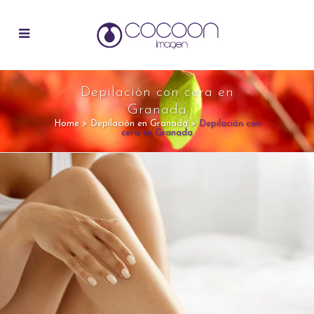
Depilación con cera en
Granada
Home
>
Depilación en Granada
>
Depilación con
cera en Granada