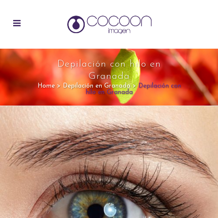
Depilación con hilo en
Granada
Home
>
Depilación en Granada
>
Depilación con
hilo en Granada